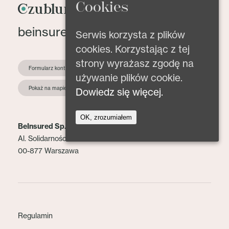
Cookies
beinsured@beinsured.pl
Serwis korzysta z plików
cookies. Korzystając z tej
strony wyrażasz zgodę na
Formularz kontaktowy
używanie plików cookie.
Pokaż na mapie
Dowiedz się więcej.
OK, zrozumiałem
BeInsured Sp. z o.o.
Al. Solidarności 153 lok. 2
00-877 Warszawa
Regulamin