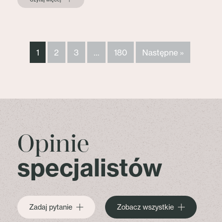
1
2
3
…
180
Następne »
Opinie
specjalistów
Zadaj pytanie
Zobacz wszystkie