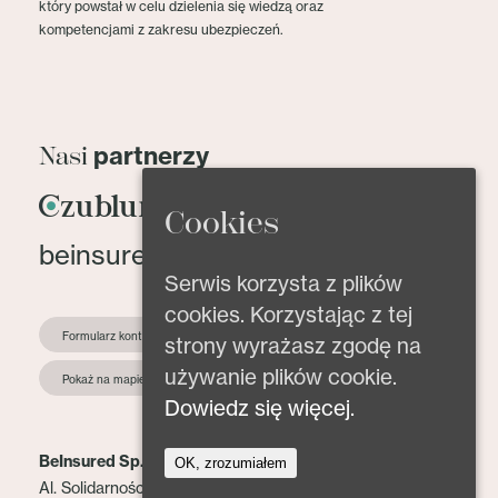
który powstał w celu dzielenia się wiedzą oraz
kompetencjami z zakresu ubezpieczeń.
partnerzy
Nasi
Cookies
beinsured@beinsured.pl
Serwis korzysta z plików
cookies. Korzystając z tej
Formularz kontaktowy
strony wyrażasz zgodę na
używanie plików cookie.
Pokaż na mapie
Dowiedz się więcej.
BeInsured Sp. z o.o.
OK, zrozumiałem
Al. Solidarności 153 lok. 2