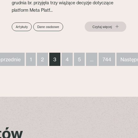
grudnia br. przyjęła trzy wiążące decyzje dotyczące
platform Meta Platf...
Czytaj więcej
Artykuły
Dane osobowe
oprzednie
1
2
3
4
5
…
744
Następ
stów