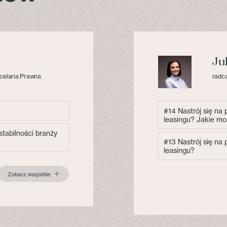
Ju
celaria Prawna
radca
#14 Nastrój się na
leasingu? Jakie mo
tabilności branży
#13 Nastrój się na
leasingu?
Zobacz wszystkie