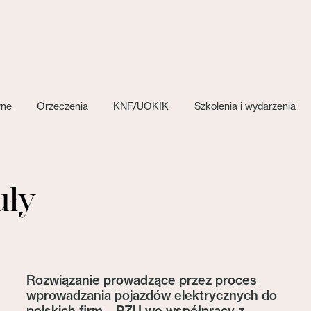
wne
Orzeczenia
KNF/UOKIK
Szkolenia i wydarzenia
uły
Rozwiązanie prowadzące przez proces
wprowadzania pojazdów elektrycznych do
polskich firm – PZU we współpracy z