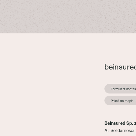
beinsure
Formularz konta
Pokaż na mapie
BeInsured Sp. z
Al. Solidarności 