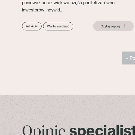
ponieważ coraz większa część portfeli zarówno
inwestorów indywid...
Czytaj więcej
Artykuły
Warto wiedzieć
« P
specjali
Opinie