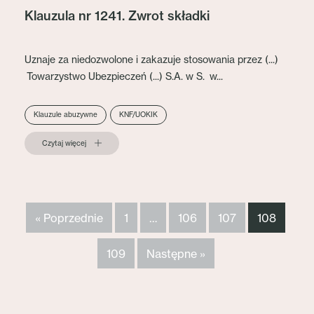
Klauzula nr 1241. Zwrot składki
Uznaje za niedozwolone i zakazuje stosowania przez (...)
Towarzystwo Ubezpieczeń (...) S.A. w S. w...
Klauzule abuzywne
KNF/UOKIK
Czytaj więcej
« Poprzednie
1
…
106
107
108
109
Następne »