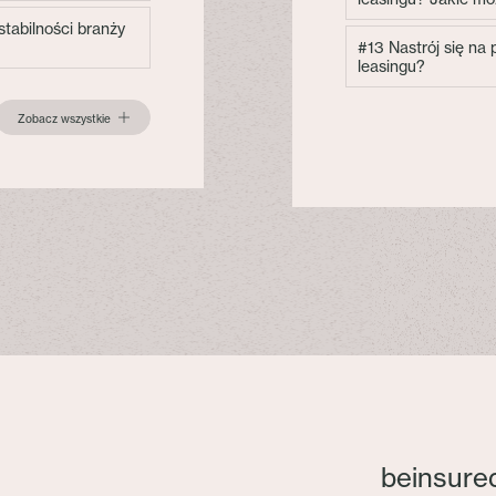
tabilności branży
#13 Nastrój się na
leasingu?
Zobacz wszystkie
beinsure