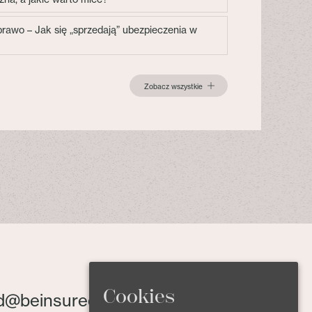
 prawo – Jak się „sprzedają” ubezpieczenia w
Zobacz wszystkie
Cookies
d@beinsured.pl