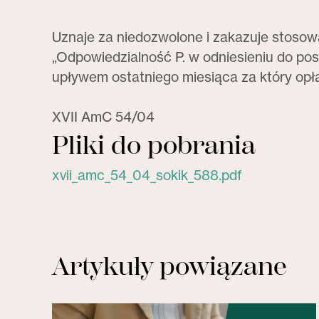
Uznaje za niedozwolone i zakazuje stoso
„Odpowiedzialność P. w odniesieniu do p
upływem ostatniego miesiąca za który opł
XVII AmC 54/04
Pliki do pobrania
xvii_amc_54_04_sokik_588.pdf
Artykuły powiązane