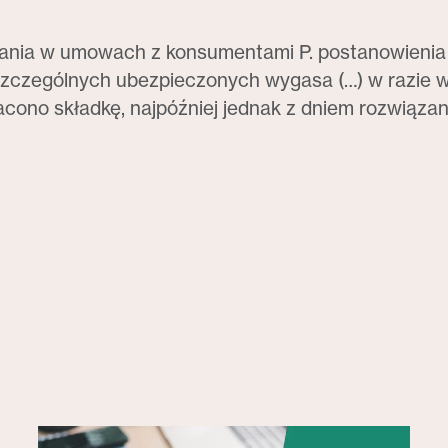
wania w umowach z konsumentami P. postanowienia
oszczególnych ubezpieczonych wygasa (…) w razie
acono składkę, najpóźniej jednak z dniem rozwiąza