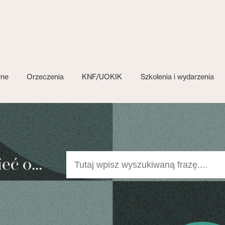
wne
Orzeczenia
KNF/UOKIK
Szkolenia i wydarzenia
ć o...