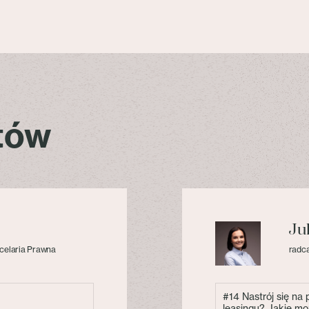
stów
Ju
celaria Prawna
radca
#14 Nastrój się na
leasingu? Jakie mo