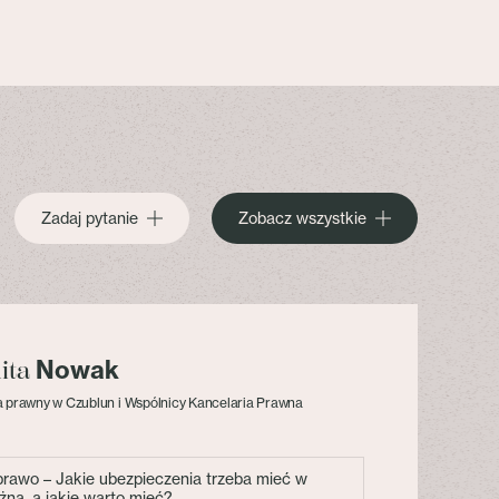
Zadaj pytanie
Zobacz wszystkie
Nowak
lita
 prawny w Czublun i Wspólnicy Kancelaria Prawna
 prawo – Jakie ubezpieczenia trzeba mieć w
żna, a jakie warto mieć?