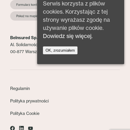
Serwis korzysta z plików
Formularz kontaktowy
cookies. Korzystając z tej
Pokaż na mapie
strony wyrażasz zgodę na
używanie plików cookie.
Dowiedz się więcej.
BeInsured Sp. z o.o.
Al. Solidarności 153 lok. 2
OK, zrozumiałem
00-877 Warszawa
Regulamin
Polityka prywatności
Polityka Cookie