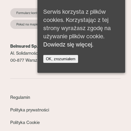
Serwis korzysta z plików
Formularz kontaktowy
cookies. Korzystając z tej
Pokaż na mapie
strony wyrażasz zgodę na
używanie plików cookie.
Dowiedz się więcej.
BeInsured Sp. z o.o.
Al. Solidarności 153 lok. 2
OK, zrozumiałem
00-877 Warszawa
Regulamin
Polityka prywatności
Polityka Cookie