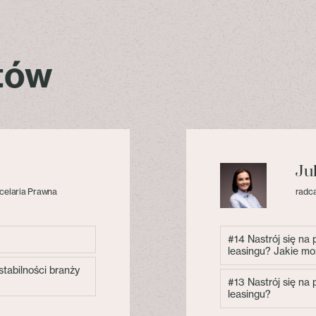
stów
Ju
celaria Prawna
radca
#14 Nastrój się na
leasingu? Jakie mo
tabilności branży
#13 Nastrój się na
leasingu?