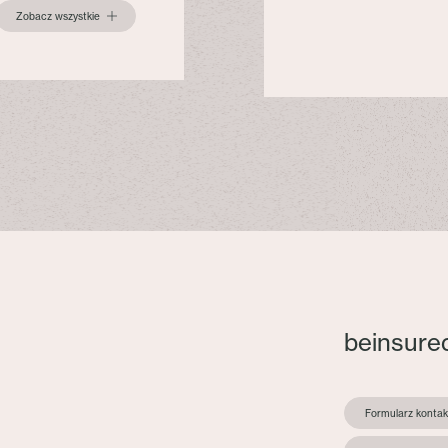
Zobacz wszystkie
beinsure
Formularz konta