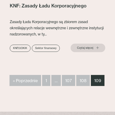
KNF: Zasady Ładu Korporacyjnego
Zasady Ładu Korporacyjnego są zbiorem zasad
określających relacje wewnętrzne i zewnętrzne instytucji
nadzorowanych, w ty...
Czytaj więcej
KNF/UOKIK
Sektor finansowy
« Poprzednie
1
…
107
108
109