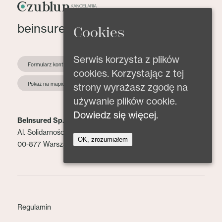
beinsured@beinsured.pl
Cookies
Serwis korzysta z plików
Formularz kontaktowy
cookies. Korzystając z tej
Pokaż na mapie
strony wyrażasz zgodę na
używanie plików cookie.
Dowiedz się więcej.
BeInsured Sp. z o.o.
Al. Solidarności 153 lok. 2
OK, zrozumiałem
00-877 Warszawa
Regulamin