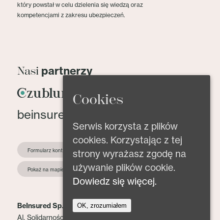
który powstał w celu dzielenia się wiedzą oraz
kompetencjami z zakresu ubezpieczeń.
partnerzy
Nasi
Cookies
beinsured@beinsured.pl
Serwis korzysta z plików
cookies. Korzystając z tej
Formularz kontaktowy
strony wyrażasz zgodę na
używanie plików cookie.
Pokaż na mapie
Dowiedz się więcej.
BeInsured Sp. z o.o.
OK, zrozumiałem
Al. Solidarności 153 lok. 2