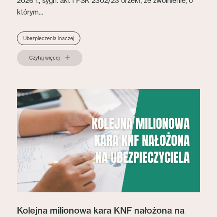
2026 r., sygn. akt I FSK 2302/23 orzekł, że zwolnienie, o
którym...
Ubezpieczenia inaczej
Czytaj więcej
Kolejna milionowa kara KNF nałożona na