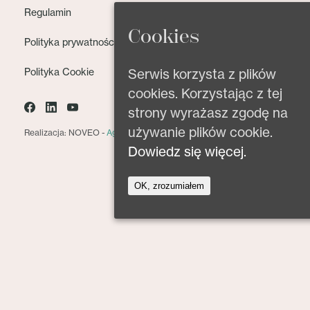
Regulamin
Cookies
Polityka prywatności
Polityka Cookie
Serwis korzysta z plików
cookies. Korzystając z tej
strony wyrażasz zgodę na
używanie plików cookie.
Realizacja: NOVEO -
Agencja interaktywna
Dowiedz się więcej.
OK, zrozumiałem