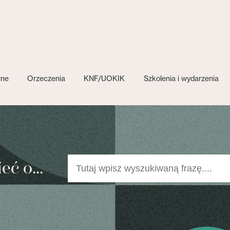
wne
Orzeczenia
KNF/UOKIK
Szkolenia i wydarzenia
ć o...