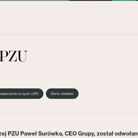
 PZU
ezpieczenia na życie i UFK
Warto wiedzieć
czej PZU Paweł Surówka, CEO Grupy, został odwołan