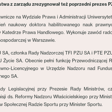
stwa z zarządu zrezygnował też poprzedni prezes 
wnicze na Wydziale Prawa i Administracji Uniwersyt
pień naukowy doktora habilitowanego nauk prawny
 w Katedrze Prawa Handlowego. Wykonuje zawód rad
Gospodarczej w Warszawie.
ZU SA, członka Rady Nadzorczej TFI PZU SA i PTE PZU
 Życie SA. Obecnie pełni funkcję Przewodniczącej
wno-Licencyjnego w Urzędzie Nadzoru nad Fundusz
nego SA.
y Legislacyjnej przy Prezesie Rady Ministrów, c
isji ds. Reformy Nadzoru Właścicielskiego przy Mini
 w Społecznej Radzie Sportu przy Minister Sportu.