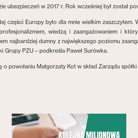
ie ubezpieczeń w 2017 r. Rok wcześniej był został p
tej części Europy było dla mnie wielkim zaszczytem.
 profesjonalizmem, wiedzą i zaangażowaniem i któ
stem najbardziej dumny z największego poziomu zaan
iki Grupy PZU – podkreśla Paweł Surówka.
 o powołaniu Małgorzaty Kot w skład Zarządu spółki 