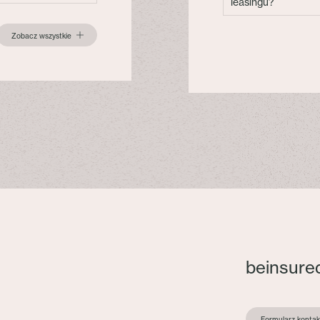
leasingu?
Zobacz wszystkie
beinsure
Formularz konta