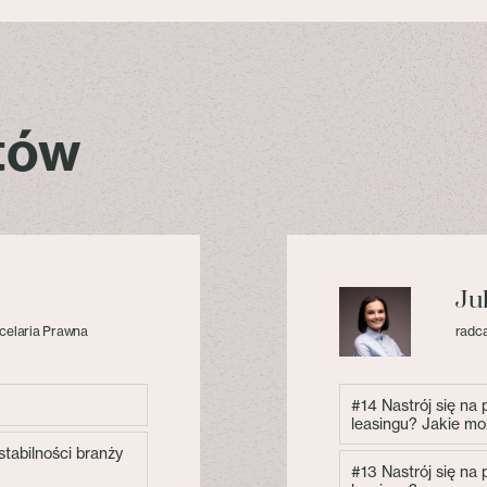
stów
Ju
celaria Prawna
radca
#14 Nastrój się na
leasingu? Jakie mo
tabilności branży
#13 Nastrój się na