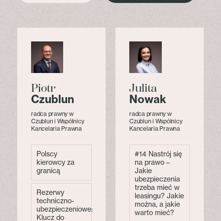
Piotr
Julita
a
Czublun
Nowak
radca prawny w
radca prawny w
Czublun i Wspólnicy
Czublun i Wspólnicy
Kancelaria Prawna
Kancelaria Prawna
Polscy
#14 Nastrój się
kierowcy za
na prawo –
granicą
Jakie
ubezpieczenia
trzeba mieć w
Rezerwy
leasingu? Jakie
techniczno-
można, a jakie
ubezpieczeniowe:
warto mieć?
Klucz do