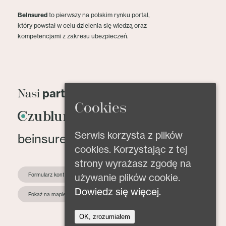
BeInsured
to pierwszy na polskim rynku portal,
który powstał w celu dzielenia się wiedzą oraz
kompetencjami z zakresu ubezpieczeń.
partnerzy
Nasi
Cookies
Serwis korzysta z plików
beinsured@beinsured.pl
cookies. Korzystając z tej
strony wyrażasz zgodę na
Formularz kontaktowy
używanie plików cookie.
Dowiedz się więcej.
Pokaż na mapie
OK, zrozumiałem