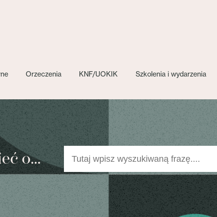
wne
Orzeczenia
KNF/UOKIK
Szkolenia i wydarzenia
ć o...