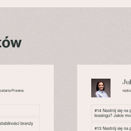
stów
Ju
celaria Prawna
radca
#14 Nastrój się na
leasingu? Jakie mo
tabilności branży
#13 Nastrój się na