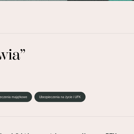
wia”
eczenia majątkowe
Ubezpieczenia na życie i UFK