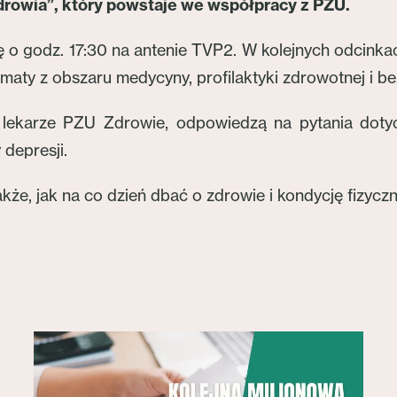
drowia”, który powstaje we współpracy z PZU.
ę o godz. 17:30 na antenie TVP2. W kolejnych odcink
ematy z obszaru medycyny, profilaktyki zdrowotnej i b
 lekarze PZU Zdrowie, odpowiedzą na pytania doty
 depresji.
że, jak na co dzień dbać o zdrowie i kondycję fizyczn