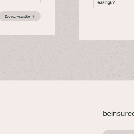
leasingu?
Zobacz wszystkie
beinsure