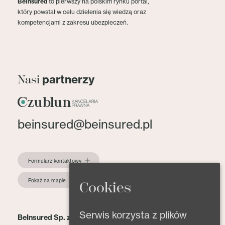
BeInsured
to pierwszy na polskim rynku portal,
który powstał w celu dzielenia się wiedzą oraz
kompetencjami z zakresu ubezpieczeń.
partnerzy
Nasi
beinsured@beinsured.pl
Formularz kontaktowy
Pokaż na mapie
Cookies
Serwis korzysta z plików
BeInsured Sp. z o.o.