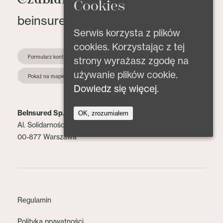
Cookies
beinsured@beinsured.pl
Serwis korzysta z plików
cookies. Korzystając z tej
Formularz kontaktowy
strony wyrażasz zgodę na
używanie plików cookie.
Pokaż na mapie
Dowiedz się więcej.
BeInsured Sp. z o.o.
OK, zrozumiałem
Al. Solidarności 153 lok. 2
00-877 Warszawa
Regulamin
Polityka prywatności