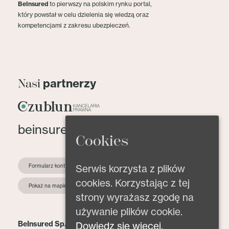
BeInsured
to pierwszy na polskim rynku portal,
który powstał w celu dzielenia się wiedzą oraz
kompetencjami z zakresu ubezpieczeń.
partnerzy
Nasi
beinsured@beinsured.pl
Cookies
Serwis korzysta z plików
Formularz kontaktowy
cookies. Korzystając z tej
Pokaż na mapie
strony wyrażasz zgodę na
używanie plików cookie.
BeInsured Sp. z o.o.
Dowiedz się więcej.