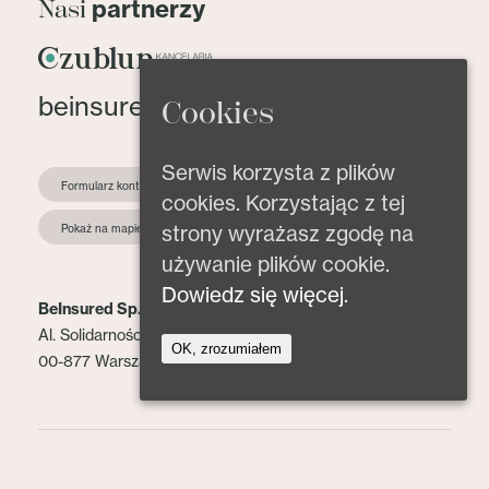
partnerzy
Nasi
beinsured@beinsured.pl
Cookies
Serwis korzysta z plików
Formularz kontaktowy
cookies. Korzystając z tej
strony wyrażasz zgodę na
Pokaż na mapie
używanie plików cookie.
Dowiedz się więcej.
BeInsured Sp. z o.o.
Al. Solidarności 153 lok. 2
OK, zrozumiałem
00-877 Warszawa