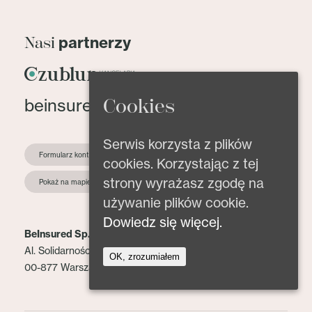
partnerzy
Nasi
beinsured@beinsured.pl
Cookies
Serwis korzysta z plików
Formularz kontaktowy
cookies. Korzystając z tej
strony wyrażasz zgodę na
Pokaż na mapie
używanie plików cookie.
Dowiedz się więcej.
BeInsured Sp. z o.o.
Al. Solidarności 153 lok. 2
OK, zrozumiałem
00-877 Warszawa