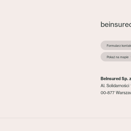
beinsure
Formularz konta
Pokaż na mapie
BeInsured Sp. z
Al. Solidarności 
00-877 Warsza