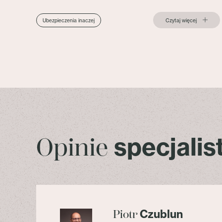
Czytaj więcej
Ubezpieczenia inaczej
specjali
Opinie
Czublun
Piotr