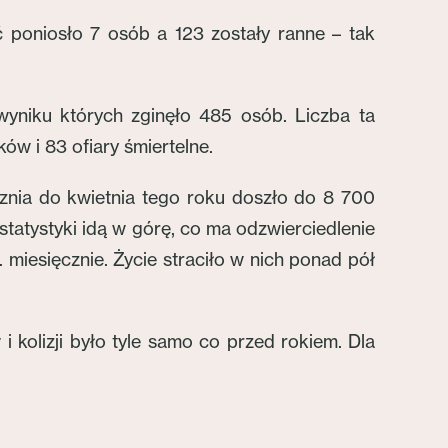
poniosło 7 osób a 123 zostały ranne – tak
yniku których zginęło 485 osób. Liczba ta
w i 83 ofiary śmiertelne.
cznia do kwietnia tego roku doszło do 8 700
tatystyki idą w górę, co ma odzwierciedlenie
 miesięcznie. Życie straciło w nich ponad pół
kolizji było tyle samo co przed rokiem. Dla