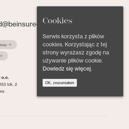
Cookies
d@beinsured.pl
Serwis korzysta z plików
cookies. Korzystając z tej
ktowy
strony wyrażasz zgodę na
używanie plików cookie.
Dowiedz się więcej.
 o.o.
OK, zrozumiałem
153 lok. 2
wa