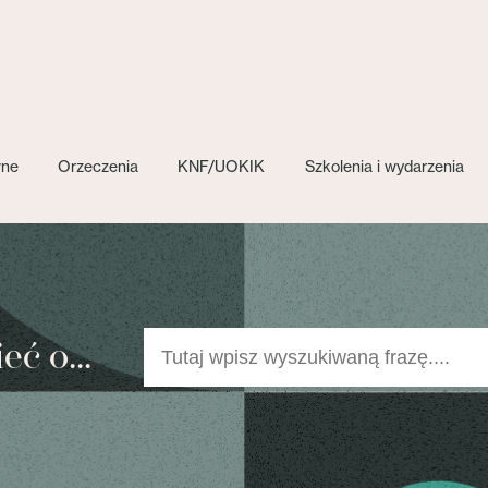
wne
Orzeczenia
KNF/UOKIK
Szkolenia i wydarzenia
ć o...