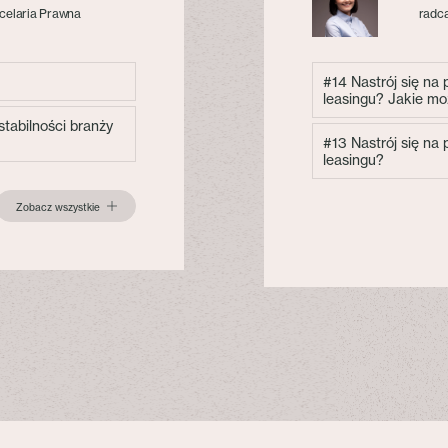
celaria Prawna
radca
#14 Nastrój się na
leasingu? Jakie mo
tabilności branży
#13 Nastrój się na
leasingu?
Zobacz wszystkie