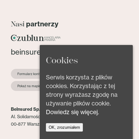
partnerzy
Nasi
beinsured@beinsured.pl
Cookies
Formularz kontaktowy
Serwis korzysta z plików
cookies. Korzystając z tej
Pokaż na mapie
strony wyrażasz zgodę na
używanie plików cookie.
BeInsured Sp. z o.o.
Dowiedz się więcej.
Al. Solidarności 153 lok. 2
00-877 Warszawa
OK, zrozumiałem