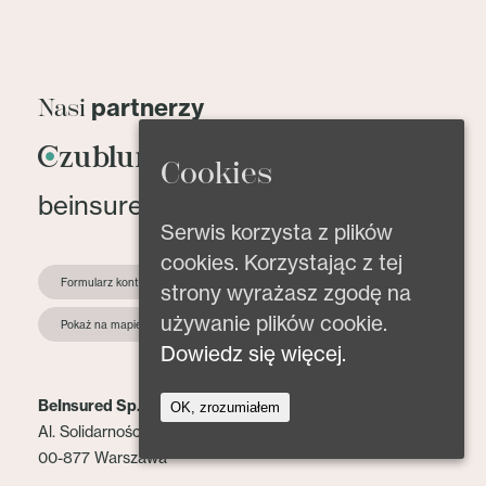
partnerzy
Nasi
Cookies
beinsured@beinsured.pl
Serwis korzysta z plików
cookies. Korzystając z tej
Formularz kontaktowy
strony wyrażasz zgodę na
używanie plików cookie.
Pokaż na mapie
Dowiedz się więcej.
BeInsured Sp. z o.o.
OK, zrozumiałem
Al. Solidarności 153 lok. 2
00-877 Warszawa