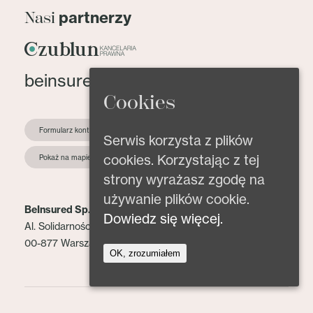
partnerzy
Nasi
beinsured@beinsured.pl
Cookies
Formularz kontaktowy
Serwis korzysta z plików
cookies. Korzystając z tej
Pokaż na mapie
strony wyrażasz zgodę na
używanie plików cookie.
BeInsured Sp. z o.o.
Dowiedz się więcej.
Al. Solidarności 153 lok. 2
00-877 Warszawa
OK, zrozumiałem