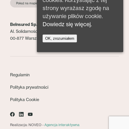
Pokaż na mapie
strony wyrażasz zgodę na
używanie plików cookie.
Dowiedz się więcej.
BeInsured Sp. z o.o.
Al. Solidarności 153 lok. 2
00-877 Warszawa
OK, zrozumiałem
Regulamin
Polityka prywatności
Polityka Cookie
Realizacja: NOVEO -
Agencja interaktywna