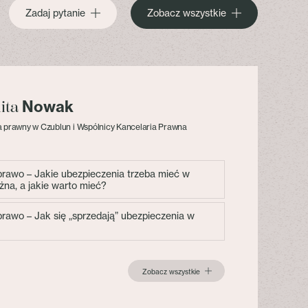
Zadaj pytanie
Zobacz wszystkie
Nowak
lita
 prawny w Czublun i Wspólnicy Kancelaria Prawna
 prawo – Jakie ubezpieczenia trzeba mieć w
żna, a jakie warto mieć?
 prawo – Jak się „sprzedają” ubezpieczenia w
Zobacz wszystkie