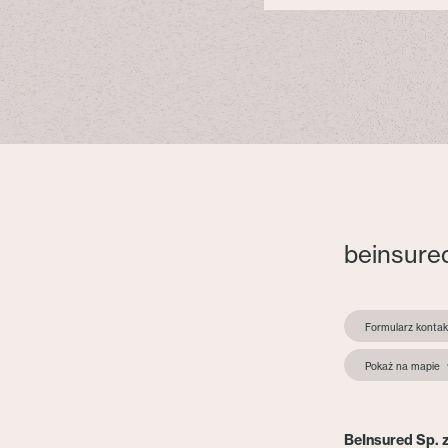
beinsure
Formularz konta
Pokaż na mapie
BeInsured Sp. z