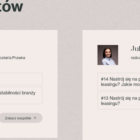
stów
Ju
celaria Prawna
radca
#14 Nastrój się na
leasingu? Jakie mo
tabilności branży
#13 Nastrój się na
leasingu?
Zobacz wszystkie