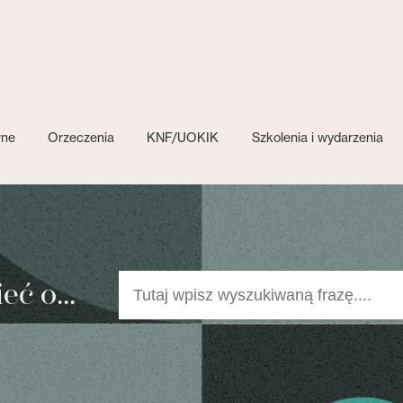
wne
Orzeczenia
KNF/UOKIK
Szkolenia i wydarzenia
ć o...