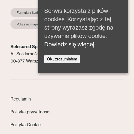
Serwis korzysta z plików
Formularz kontaktowy
cookies. Korzystając z tej
Pokaż na mapie
strony wyrażasz zgodę na
używanie plików cookie.
Dowiedz się więcej.
BeInsured Sp. z o.o.
Al. Solidarności 153 lok. 2
OK, zrozumiałem
00-877 Warszawa
Regulamin
Polityka prywatności
Polityka Cookie