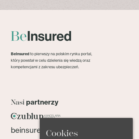
BeInsured
to pierwszy na polskim rynku portal,
który powstał w celu dzielenia się wiedzą oraz
kompetencjami z zakresu ubezpieczeń.
partnerzy
Nasi
beinsured@beinsured.pl
Cookies