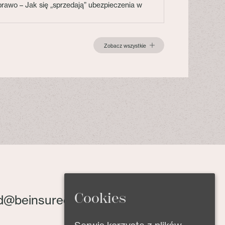
 prawo – Jak się „sprzedają” ubezpieczenia w
Zobacz wszystkie
Cookies
d@beinsured.pl