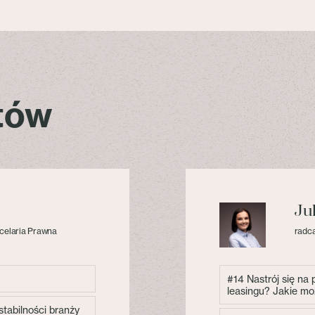
stów
Ju
celaria Prawna
radca
#14 Nastrój się na
leasingu? Jakie mo
tabilności branży