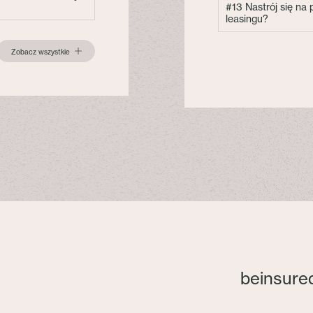
#13 Nastrój się na
leasingu?
Zobacz wszystkie
beinsure