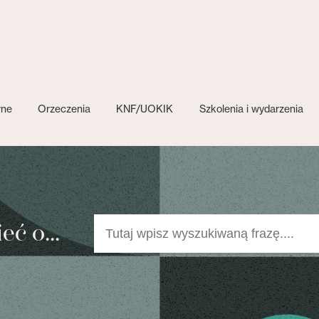
wne
Orzeczenia
KNF/UOKIK
Szkolenia i wydarzenia
ć o...