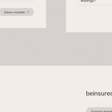
leasingu?
Zobacz wszystkie
beinsure
Formularz konta