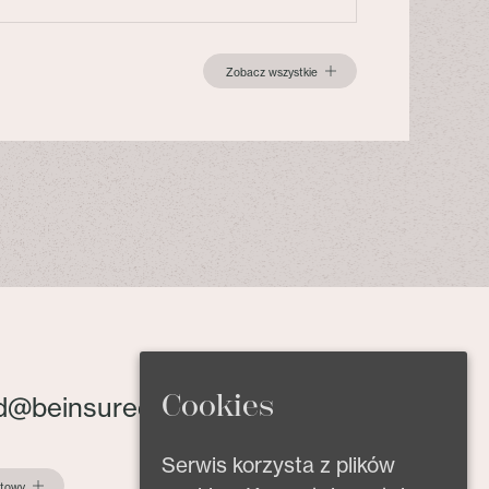
Zobacz wszystkie
Cookies
d@beinsured.pl
Serwis korzysta z plików
ktowy