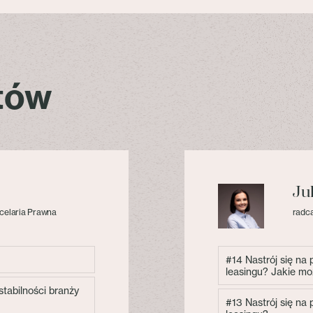
stów
Ju
celaria Prawna
radca
#14 Nastrój się na
leasingu? Jakie mo
tabilności branży
#13 Nastrój się na