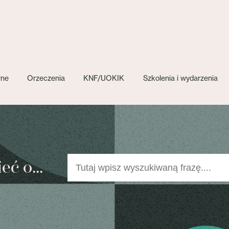
wne
Orzeczenia
KNF/UOKIK
Szkolenia i wydarzenia
ć o...