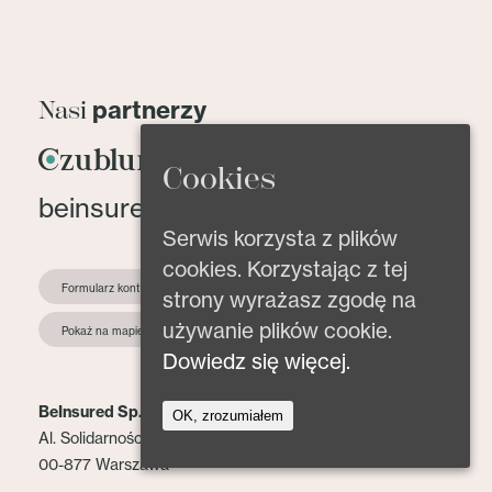
partnerzy
Nasi
Cookies
beinsured@beinsured.pl
Serwis korzysta z plików
cookies. Korzystając z tej
Formularz kontaktowy
strony wyrażasz zgodę na
używanie plików cookie.
Pokaż na mapie
Dowiedz się więcej.
BeInsured Sp. z o.o.
OK, zrozumiałem
Al. Solidarności 153 lok. 2
00-877 Warszawa