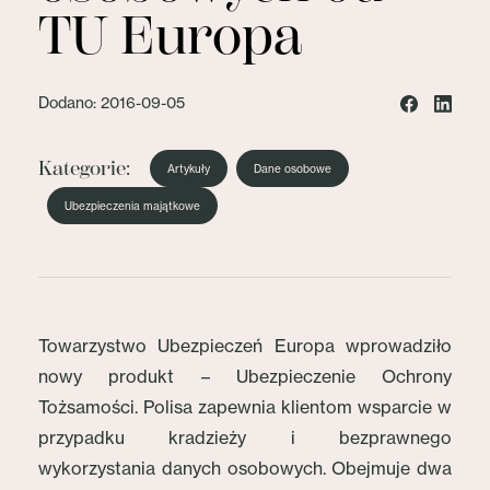
TU Europa
Dodano: 2016-09-05
Kategorie:
Artykuły
Dane osobowe
Ubezpieczenia majątkowe
Towarzystwo Ubezpieczeń Europa wprowadziło
nowy produkt – Ubezpieczenie Ochrony
Tożsamości. Polisa zapewnia klientom wsparcie w
przypadku kradzieży i bezprawnego
wykorzystania danych osobowych. Obejmuje dwa