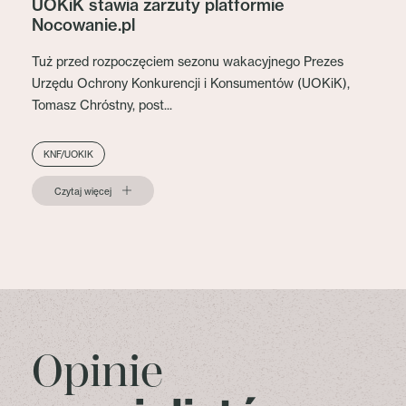
UOKiK stawia zarzuty platformie
Nocowanie.pl
Tuż przed rozpoczęciem sezonu wakacyjnego Prezes
Urzędu Ochrony Konkurencji i Konsumentów (UOKiK),
Tomasz Chróstny, post...
KNF/UOKIK
Czytaj więcej
Opinie