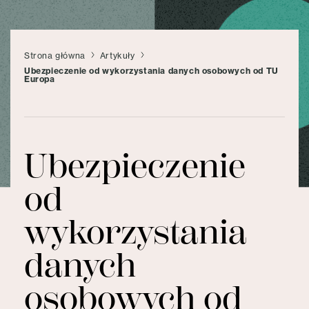
Strona główna
Artykuły
Ubezpieczenie od wykorzystania danych osobowych od TU
Europa
Ubezpieczenie
od
wykorzystania
danych
osobowych od