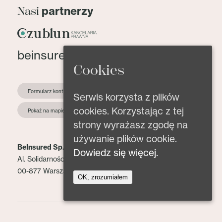
partnerzy
Nasi
beinsured@beinsured.pl
Cookies
Formularz kontaktowy
Serwis korzysta z plików
cookies. Korzystając z tej
Pokaż na mapie
strony wyrażasz zgodę na
używanie plików cookie.
BeInsured Sp. z o.o.
Dowiedz się więcej.
Al. Solidarności 153 lok. 2
00-877 Warszawa
OK, zrozumiałem