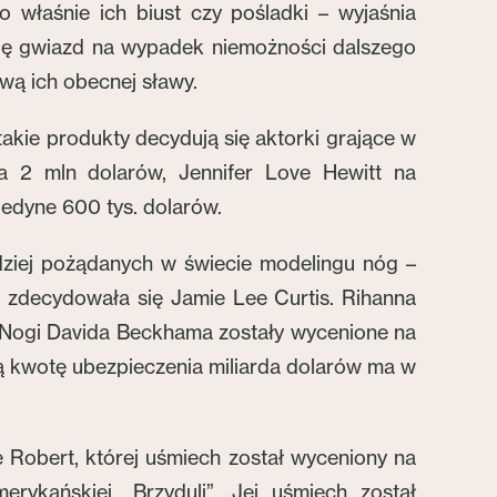
o właśnie ich biust czy pośladki – wyjaśnia
się gwiazd na wypadek niemożności dalszego
wą ich obecnej sławy.
takie produkty decydują się aktorki grające w
na 2 mln dolarów, Jennifer Love Hewitt na
 jedyne 600 tys. dolarów.
dziej pożądanych w świecie modelingu nóg –
) zdecydowała się Jamie Lee Curtis. Rihanna
. Nogi Davida Beckhama zostały wycenione na
ą kwotę ubezpieczenia miliarda dolarów ma w
e Robert, której uśmiech został wyceniony na
ykańskiej „Brzyduli”. Jej uśmiech został