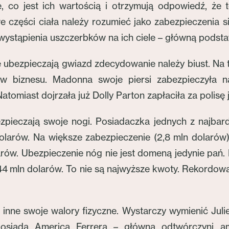
, co jest ich wartością i otrzymują odpowiedź, że t
e części ciała należy rozumieć jako zabezpieczenia 
wystąpienia uszczerbków na ich ciele – główną podsta
e ubezpieczają gwiazd zdecydowanie należy biust. Na 
how biznesu. Madonna swoje piersi zabezpieczyła 
tomiast dojrzała już Dolly Parton zapłaciła za polisę
ezpieczają swoje nogi. Posiadaczka jednych z najbar
dolarów. Na większe zabezpieczenie (2,8 mln dolarów
arów. Ubezpieczenie nóg nie jest domeną jedynie pań
144 mln dolarów. To nie są najwyższe kwoty. Rekordow
ą inne swoje walory fizyczne. Wystarczy wymienić Juli
iada America Ferrera – główna odtwórczyni amer