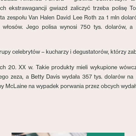
ch ekstrawagancji gwiazd zaliczyć trzeba polisę 
sta zespołu Van Halen David Lee Roth za 1 mln dolar
łosów. Jego polisa wynosi 750 tys. dolarów, a K
upy celebrytów – kucharzy i degustatorów, którzy zab
tach 20. XX w. Takie produkty mieli wykupione wówc
ego zeza, a Betty Davis wydała 357 tys. dolarów na 
hirley McLaine na wypadek porwania przez obcych wyda