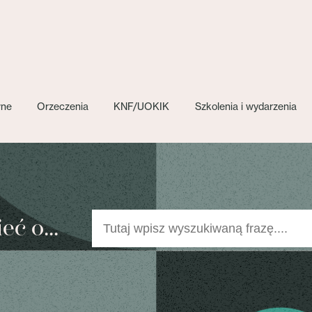
wne
Orzeczenia
KNF/UOKIK
Szkolenia i wydarzenia
ć o...