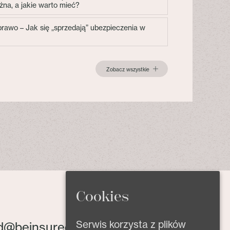
żna, a jakie warto mieć?
 prawo – Jak się „sprzedają” ubezpieczenia w
Zobacz wszystkie
Cookies
Serwis korzysta z plików
d@beinsured.pl