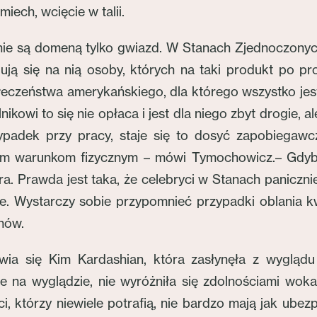
iech, wcięcie w talii.
nie są domeną tylko gwiazd. W Stanach Zjednoczonych 
ują się na nią osoby, których na taki produkt po pro
ołeczeństwa amerykańskiego, dla którego wszystko jes
ikowi to się nie opłaca i jest dla niego zbyt drogie, a
wypadek przy pracy, staje się to dosyć zapobiegaw
oim warunkom fizycznym – mówi Tymochowicz.– Gdybym
iera. Prawda jest taka, że celebryci w Stanach panicz
e. Wystarczy sobie przypomnieć przypadki oblania kwa
anów.
ia się Kim Kardashian, która zasłynęła z wyglądu
e na wyglądzie, nie wyróżniła się zdolnościami wokal
ci, którzy niewiele potrafią, nie bardzo mają jak ubez