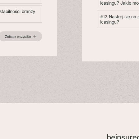
leasingu? Jakie mo
tabilności branży
#13 Nastrój się na
leasingu?
Zobacz wszystkie
beinsure