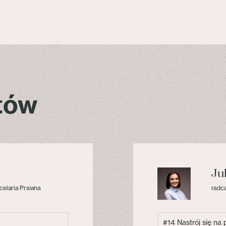
stów
Ju
celaria Prawna
radca
#14 Nastrój się na