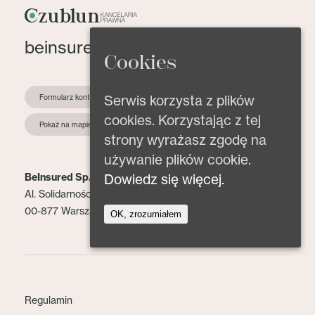
beinsured@beinsured.pl
Cookies
Serwis korzysta z plików
Formularz kontaktowy
cookies. Korzystając z tej
Pokaż na mapie
strony wyrażasz zgodę na
używanie plików cookie.
Dowiedz się więcej.
BeInsured Sp. z o.o.
Al. Solidarności 153 lok. 2
00-877 Warszawa
OK, zrozumiałem
Regulamin