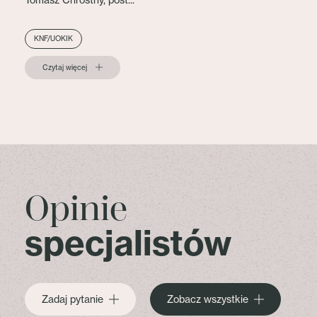
Tomasz Chróstny, post...
KNF/UOKIK
Czytaj więcej
Opinie
specjalistów
Zadaj pytanie
Zobacz wszystkie