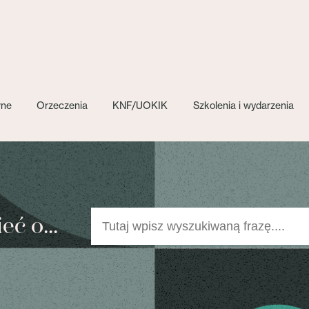
wne
Orzeczenia
KNF/UOKIK
Szkolenia i wydarzenia
ć o...