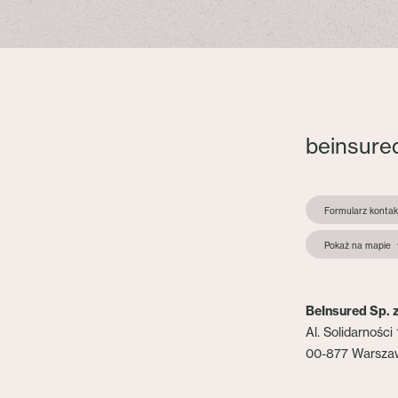
beinsure
Formularz konta
Pokaż na mapie
BeInsured Sp. z
Al. Solidarności 
00-877 Warsza