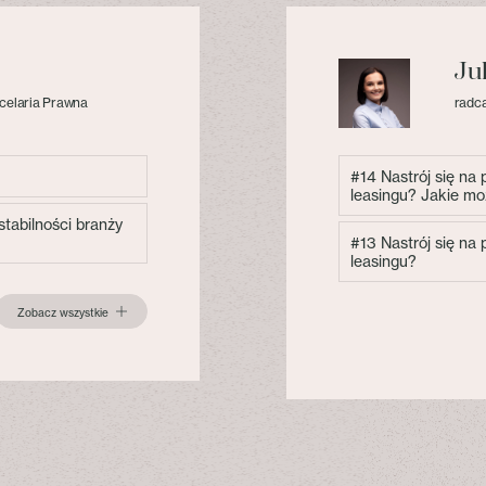
Ju
celaria Prawna
radca
#14 Nastrój się na
leasingu? Jakie mo
tabilności branży
#13 Nastrój się na
leasingu?
Zobacz wszystkie