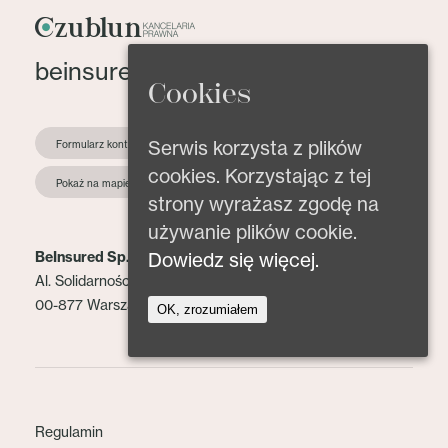
beinsured@beinsured.pl
Cookies
Serwis korzysta z plików
Formularz kontaktowy
cookies. Korzystając z tej
Pokaż na mapie
strony wyrażasz zgodę na
używanie plików cookie.
Dowiedz się więcej.
BeInsured Sp. z o.o.
Al. Solidarności 153 lok. 2
00-877 Warszawa
OK, zrozumiałem
Regulamin