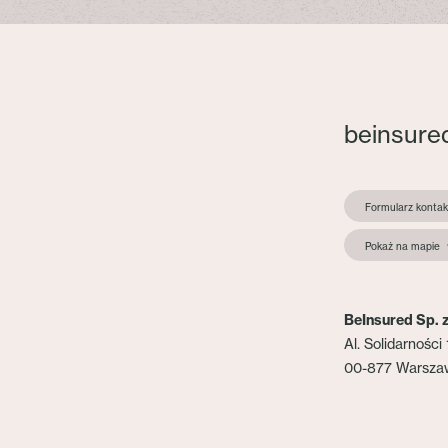
beinsure
Formularz konta
Pokaż na mapie
BeInsured Sp. z
Al. Solidarności 
00-877 Warsza