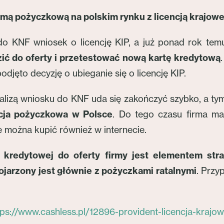
irmą pożyczkową na polskim rynku z licencją krajowej 
o KNF wniosek o licencję KIP, a już ponad rok temu 
ć do oferty i przetestować nową kartę kredytową
djęto decyzję o ubieganie się o licencję KIP.
alizą wniosku do KNF uda się zakończyć szybko, a tym
ucja pożyczkowa w Polsce
. Do tego czasu firma ma
e można kupić również w internecie.
redytowej do oferty firmy jest elementem strat
jarzony jest głównie z pożyczkami ratalnymi
. Przy
tps://www.cashless.pl/12896-provident-licencja-krajowa