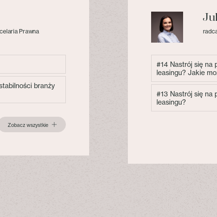
Ju
celaria Prawna
radca
#14 Nastrój się na
leasingu? Jakie mo
tabilności branży
#13 Nastrój się na
leasingu?
Zobacz wszystkie