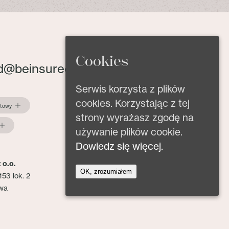
Cookies
d@beinsured.pl
Serwis korzysta z plików
cookies. Korzystając z tej
ktowy
strony wyrażasz zgodę na
używanie plików cookie.
Dowiedz się więcej.
 o.o.
OK, zrozumiałem
153 lok. 2
wa