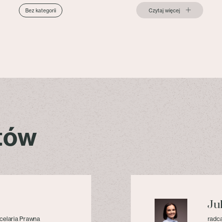
Czytaj więcej
Bez kategorii
stów
Ju
celaria Prawna
radca