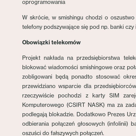
oprogramowania
W skrócie, w smishingu chodzi o oszustwo
telefony podszywające się pod np. banki czy 
Obowiązki telekomów
Projekt nakłada na przedsiębiorstwa tele
blokować wiadomości smishingowe oraz połąc
zobligowani będą ponadto stosować określ
przewidziano wsparcie dla przedsiębiorców
rzeczywiście pochodzi z karty SIM zare
Komputerowego (CSIRT NASK) ma za zadan
podlegają blokadzie. Dodatkowo Prezes Urzę
odbierania połączeń głosowych (infolinii) ba
oszuści do fałszywych połączeń.