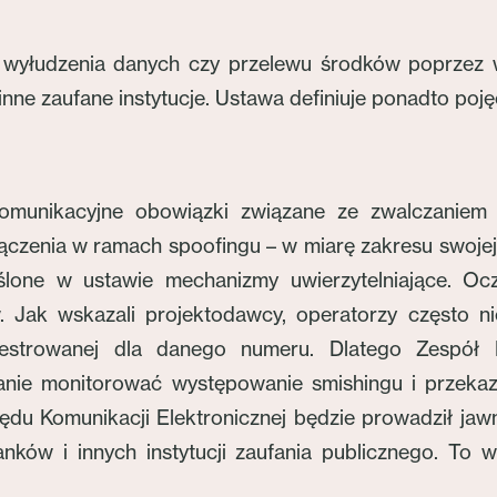
 wyłudzenia danych czy przelewu środków poprzez
inne zaufane instytucje. Ustawa definiuje ponadto poj
komunikacyjne obowiązki związane ze zwalczaniem
zenia w ramach spoofingu – w miarę zakresu swojej d
one w ustawie mechanizmy uwierzytelniające. Ocz
. Jak wskazali projektodawcy, operatorzy często n
jestrowanej dla danego numeru. Dlatego Zespół
ie monitorować występowanie smishingu i przekaz
du Komunikacji Elektronicznej będzie prowadził jawn
nków i innych instytucji zaufania publicznego. To wła