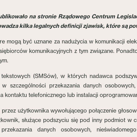
publikowało na stronie Rządowego Centrum Legisla
wadza kilka legalnych definicji zjawisk, które są po
e mogą być uznane za nadużycia w komunikacji elektr
edsiębiorców komunikacyjnych z tym związane. Ponadt
nym.
i tekstowych (SMSów), w których nadawca podszywa
 w szczególności przekazania danych osobowych,
a kontaktu telefonicznego lub instalacji oprogramowan
ię przez użytkownika wywołującego połączenie głoso
ytkownik, służące podszyciu się pod inny podmiot w 
 przekazania danych osobowych, nieświadomego 