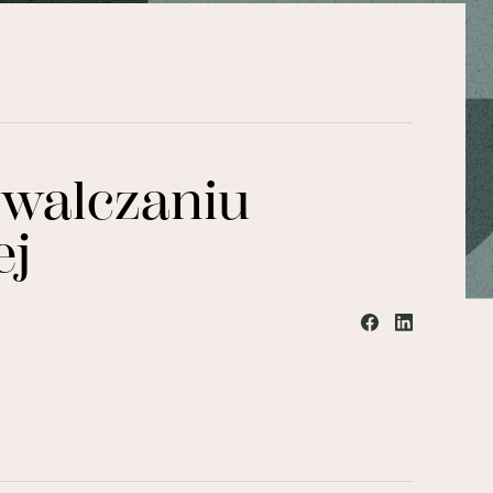
zwalczaniu
ej