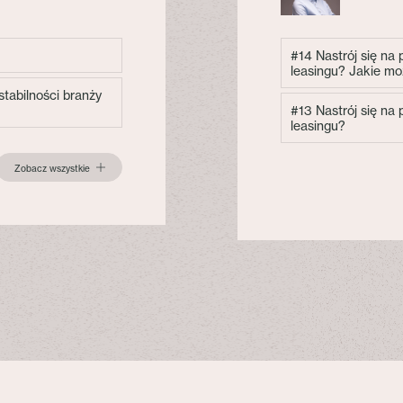
#14 Nastrój się na
leasingu? Jakie mo
tabilności branży
#13 Nastrój się na
leasingu?
Zobacz wszystkie