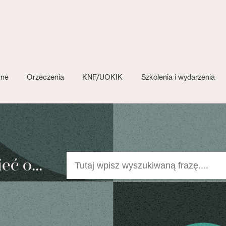
wne
Orzeczenia
KNF/UOKIK
Szkolenia i wydarzenia
ć o...