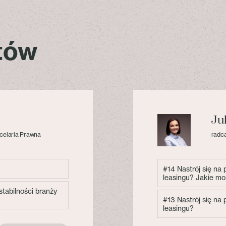
stów
Ju
celaria Prawna
radca
#14 Nastrój się na
leasingu? Jakie mo
tabilności branży
#13 Nastrój się na
leasingu?