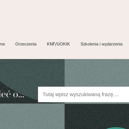
wne
Orzeczenia
KNF/UOKIK
Szkolenia i wydarzenia
ć o...