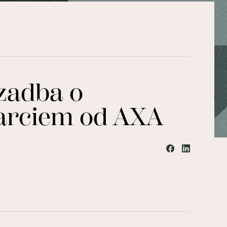
 zadba o
arciem od AXA