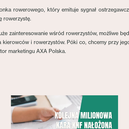
nka rowerowego, który emituje sygnał ostrzegawczy
ę rowerzystę.
 duże zainteresowanie wśród rowerzystów, możliwe będ
dla kierowców i rowerzystów. Póki co, chcemy przy j
tor marketingu AXA Polska.