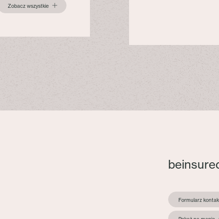
Zobacz wszystkie
beinsure
Formularz konta