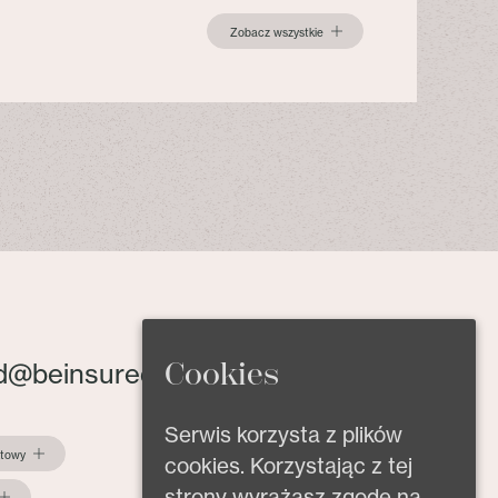
Zobacz wszystkie
Cookies
d@beinsured.pl
Serwis korzysta z plików
ktowy
cookies. Korzystając z tej
strony wyrażasz zgodę na