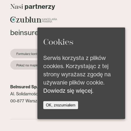
partnerzy
Nasi
beinsured@beinsured.pl
Cookies
Formularz kontaktowy
Serwis korzysta z plików
cookies. Korzystając z tej
Pokaż na mapie
strony wyrażasz zgodę na
używanie plików cookie.
BeInsured Sp. z o.o.
Dowiedz się więcej.
Al. Solidarności 153 lok. 2
00-877 Warszawa
OK, zrozumiałem