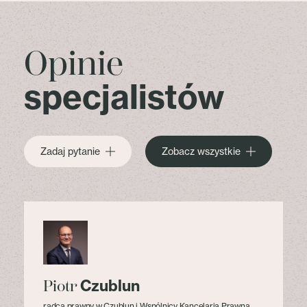
Opinie
specjalistów
Zadaj pytanie
Zobacz wszystkie
Czublun
Piotr
radca prawny w Czublun i Wspólnicy Kancelaria Prawna