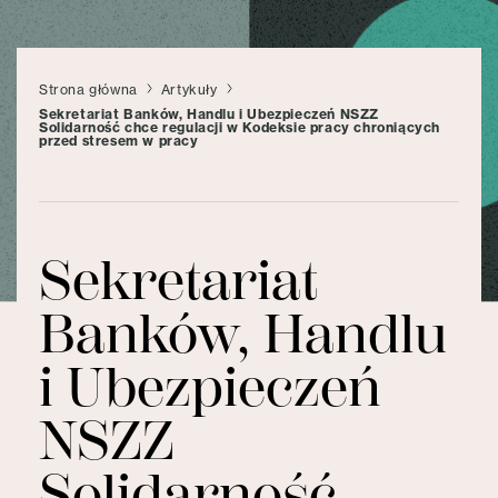
Strona główna
Artykuły
Sekretariat Banków, Handlu i Ubezpieczeń NSZZ
Solidarność chce regulacji w Kodeksie pracy chroniących
przed stresem w pracy
Sekretariat
Banków, Handlu
i Ubezpieczeń
NSZZ
Solidarność