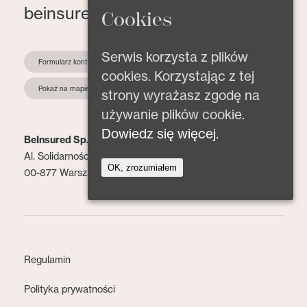
beinsured@beinsured.pl
Cookies
Serwis korzysta z plików
Formularz kontaktowy
cookies. Korzystając z tej
Pokaż na mapie
strony wyrażasz zgodę na
używanie plików cookie.
Dowiedz się więcej.
BeInsured Sp. z o.o.
Al. Solidarności 153 lok. 2
OK, zrozumiałem
00-877 Warszawa
Regulamin
Polityka prywatności