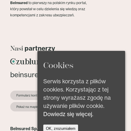
BeInsured
to pierwszy na polskim rynku portal,
który powstał w celu dzielenia się wiedzą oraz
kompetencjami z zakresu ubezpieczeń.
partnerzy
Nasi
Cookies
beinsured@beinsured.pl
Serwis korzysta z plików
cookies. Korzystając z tej
Formularz kontaktowy
strony wyrażasz zgodę na
używanie plików cookie.
Pokaż na mapie
Dowiedz się więcej.
BeInsured Sp. z o.o.
OK, zrozumiałem