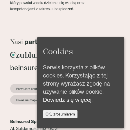
który powstał w celu dzielenia się wiedzą oraz
kompetencjami z zakresu ubezpieczeń.
partnerzy
Nasi
Cookies
beinsured@beinsured.pl
Serwis korzysta z plików
cookies. Korzystając z tej
strony wyrażasz zgodę na
Formularz kontaktowy
używanie plików cookie.
Dowiedz się więcej.
Pokaż na mapie
OK, zrozumiałem
BeInsured Sp. z o.o.
Al. Solidarności 153 lok. 2