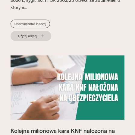
2026 r., sygn. akt I FSK 2302/23 orzekł, że zwolnienie, o
którym...
Ubezpieczenia inaczej
Czytaj więcej
Kolejna milionowa kara KNF nałożona na