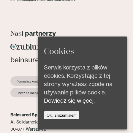
partnerzy
Nasi
Cookies
beinsured@beinsured.pl
Serwis korzysta z plików
cookies. Korzystając z tej
Formularz kontaktowy
strony wyrażasz zgodę na
używanie plików cookie.
Pokaż na mapie
Dowiedz się więcej.
BeInsured Sp. z o.o.
OK, zrozumiałem
Al. Solidarności 153 lok. 2
00-877 Warszawa