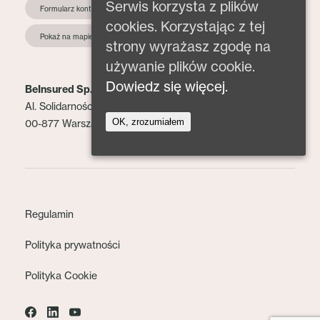
Serwis korzysta z plików
Formularz kontaktowy
cookies. Korzystając z tej
Pokaż na mapie
strony wyrażasz zgodę na
używanie plików cookie.
Dowiedz się więcej.
BeInsured Sp. z o.o.
Al. Solidarności 153 lok. 2
OK, zrozumiałem
00-877 Warszawa
Regulamin
Polityka prywatności
Polityka Cookie