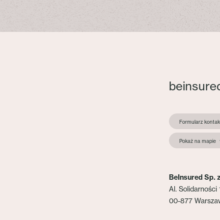
beinsure
Formularz konta
Pokaż na mapie
BeInsured Sp. z
Al. Solidarności 
00-877 Warsza