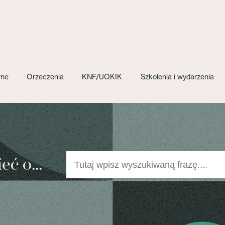
wne
Orzeczenia
KNF/UOKIK
Szkolenia i wydarzenia
ć o...