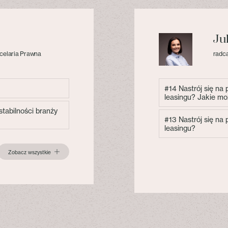
Ju
celaria Prawna
radca
#14 Nastrój się na
leasingu? Jakie mo
tabilności branży
#13 Nastrój się na
leasingu?
Zobacz wszystkie