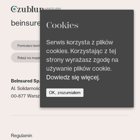
beinsured@beinsured.pl
Cookies
Serwis korzysta z plików
Formularz kontaktowy
cookies. Korzystając z tej
strony wyrażasz zgodę na
Pokaż na mapie
używanie plików cookie.
Dowiedz się więcej.
BeInsured Sp. z o.o.
Al. Solidarności 153 lok. 2
OK, zrozumiałem
00-877 Warszawa
Regulamin