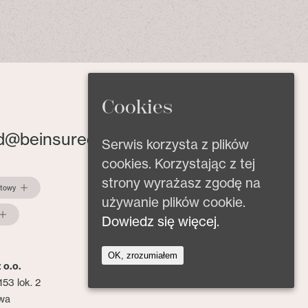
Cookies
d@beinsured.pl
Serwis korzysta z plików
cookies. Korzystając z tej
strony wyrażasz zgodę na
ktowy
używanie plików cookie.
Dowiedz się więcej.
OK, zrozumiałem
 o.o.
153 lok. 2
wa