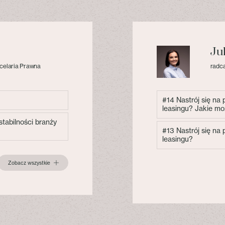
Ju
celaria Prawna
radca
#14 Nastrój się na
leasingu? Jakie mo
tabilności branży
#13 Nastrój się na
leasingu?
Zobacz wszystkie