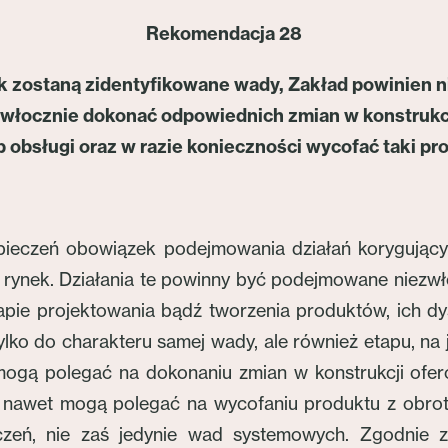
Rekomendacja 28
k zostaną zidentyfikowane wady, Zakład powinien n
zwłocznie dokonać odpowiednich zmian w konstrukcj
b obsługi oraz w razie konieczności wycofać taki pr
pieczeń obowiązek podejmowania działań korygując
ynek. Działania te powinny być podejmowane niezwło
ie projektowania bądź tworzenia produktów, ich dys
lko do charakteru samej wady, ale również etapu, na
mogą polegać na dokonaniu zmian w konstrukcji ofe
, a nawet mogą polegać na wycofaniu produktu z obro
czeń, nie zaś jedynie wad systemowych. Zgodnie z