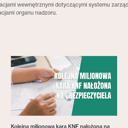
ulacjami wewnętrznymi dotyczącymi systemu zarzą
acjami organu nadzoru.
Kolejna milionowa kara KNF nałożona na