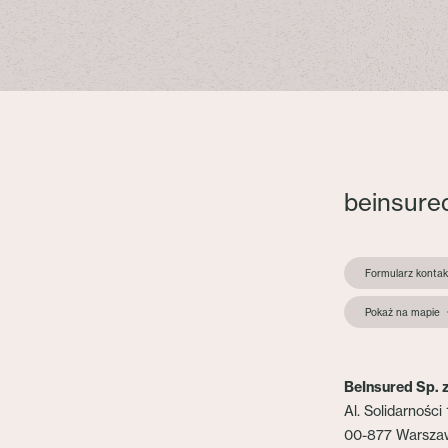
beinsure
Formularz konta
Pokaż na mapie
BeInsured Sp. z
Al. Solidarności 
00-877 Warsza