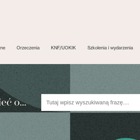
wne
Orzeczenia
KNF/UOKIK
Szkolenia i wydarzenia
ć o...