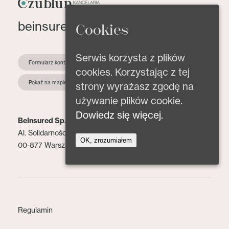
beinsured@beinsured.pl
Cookies
Serwis korzysta z plików
Formularz kontaktowy
cookies. Korzystając z tej
Pokaż na mapie
strony wyrażasz zgodę na
używanie plików cookie.
Dowiedz się więcej.
BeInsured Sp. z o.o.
Al. Solidarności 153 lok. 2
OK, zrozumiałem
00-877 Warszawa
Regulamin